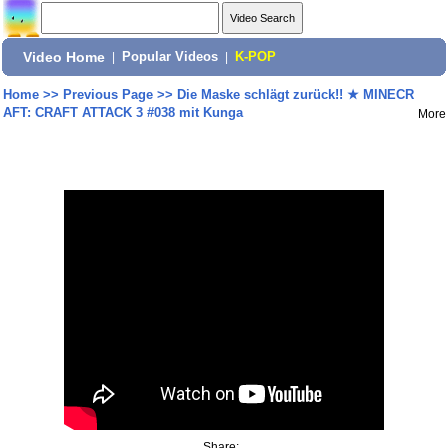
Video Home
|
Popular Videos
|
K-POP
Home
>>
Previous Page
>>
Die Maske schlägt zurück!! ★ MINECR
AFT: CRAFT ATTACK 3 #038 mit Kunga
More
Share: