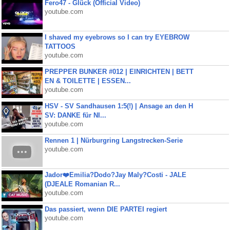
Fero47 - Glück (Official Video)
youtube.com
I shaved my eyebrows so I can try EYEBROW
TATTOOS
youtube.com
PREPPER BUNKER #012 | EINRICHTEN | BETT
EN & TOILETTE | ESSEN...
youtube.com
HSV - SV Sandhausen 1:5(!) | Ansage an den H
SV: DANKE für NI...
youtube.com
Rennen 1 | Nürburgring Langstrecken-Serie
youtube.com
Jador❤️Emilia?Dodo?Jay Maly?Costi - JALE
(DJEALE Romanian R...
youtube.com
Das passiert, wenn DIE PARTEI regiert
youtube.com