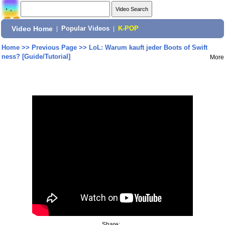
Video Home
|
Popular Videos
|
K-POP
Home
>>
Previous Page
>>
LoL: Warum kauft jeder Boots of Swift
ness? [Guide/Tutorial]
More
Share: