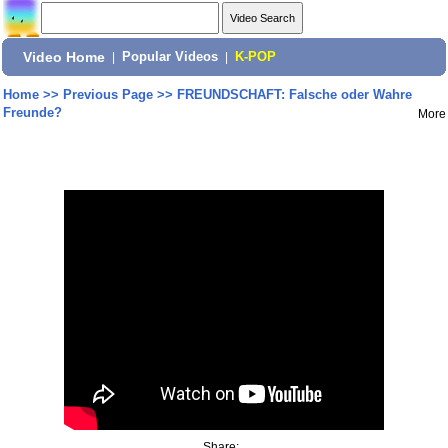
Video Home
|
Popular Videos
|
K-POP
Home
>>
Previous Page
>>
FREUNDSCHAFT: Falsche oder Wahre
Freunde?
More
Share: