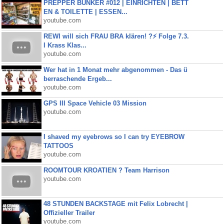
PREPPER BUNKER #012 | EINRICHTEN | BETT
EN & TOILETTE | ESSEN...
youtube.com
REWI will sich FRAU BRA klären! ?⚡️ Folge 7.3.
I Krass Klas...
youtube.com
Wer hat in 1 Monat mehr abgenommen - Das ü
berraschende Ergeb...
youtube.com
GPS III Space Vehicle 03 Mission
youtube.com
I shaved my eyebrows so I can try EYEBROW
TATTOOS
youtube.com
ROOMTOUR KROATIEN ? Team Harrison
youtube.com
48 STUNDEN BACKSTAGE mit Felix Lobrecht |
Offizieller Trailer
youtube.com