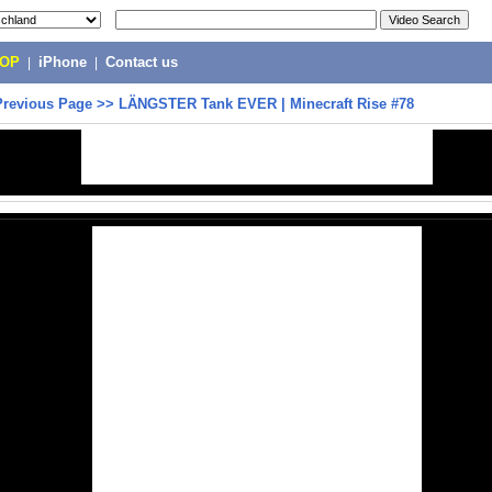
POP
|
iPhone
|
Contact us
Previous Page
>>
LÄNGSTER Tank EVER | Minecraft Rise #78