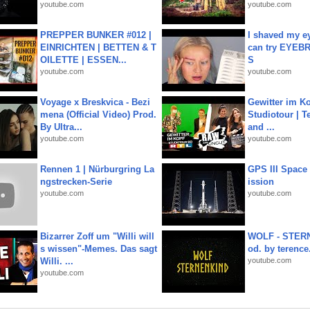
youtube.com
youtube.com
PREPPER BUNKER #012 |
I shaved my e
EINRICHTEN | BETTEN & T
can try EYE
OILETTE | ESSEN...
S
youtube.com
youtube.com
Voyage x Breskvica - Bezi
Gewitter im Ko
mena (Official Video) Prod.
Studiotour | Te
By Ultra...
and ...
youtube.com
youtube.com
Rennen 1 | Nürburgring La
GPS III Space
ngstrecken-Serie
ission
youtube.com
youtube.com
Bizarrer Zoff um "Willi will
WOLF - STERN
s wissen"-Memes. Das sagt
od. by terence.
Willi. ...
youtube.com
youtube.com