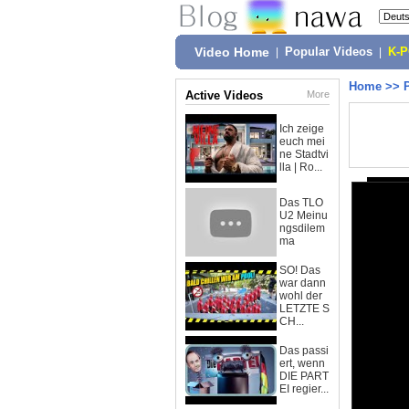
Video Home
|
Popular Videos
|
K-
Home
>>
Active Videos
More
Ich zeige
euch mei
ne Stadtvi
lla | Ro...
Das TLO
U2 Meinu
ngsdilem
ma
SO! Das
war dann
wohl der
LETZTE S
CH...
Das passi
ert, wenn
DIE PART
EI regier...