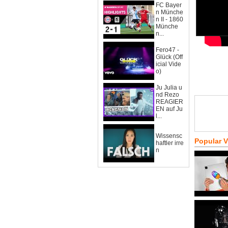
FC Bayer
n Münche
n II - 1860
Münche
n...
Fero47 -
Glück (Off
icial Vide
o)
Ju Julia u
nd Rezo
REAGIER
EN auf Ju
l...
Wissensc
Popular 
haftler irre
n