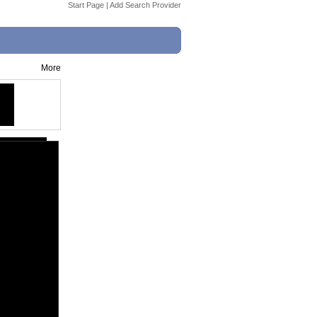
Start Page
|
Add Search Provider
More