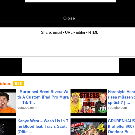
Close
6
Share:
Email
•
URL
•
Editor
•
HTML
Videos
I Surprised Brent Rivera Wi
Hardstyle Hen
th A Custom iPad Pro Mura
rissa müssen 
l - Tik T...
spräch? | ...
youtube.com
youtube.com
Kanye West – Wash Us In T
GRUBENHAUS 
he Blood feat. Travis Scott
ft Shelter #007
(Offici...
Outdoor Bu...