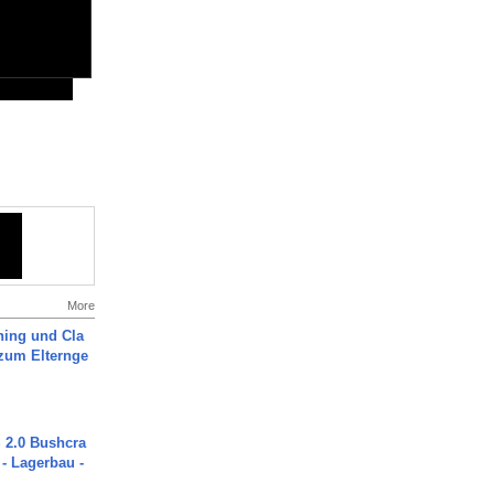
More
ning und Cla
zum Elternge
2.0 Bushcra
 - Lagerbau -