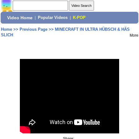
Video Home
|
Popular Videos
|
K-POP
Home
>>
Previous Page
>>
MINECRAFT IN ULTRA HÜBSCH & HÄS
SLICH
More
Share: