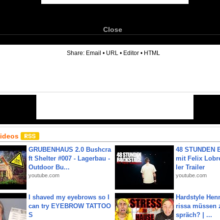
Close
6
Share:
Email
•
URL
•
Editor
•
HTML
Videos
GRUBENHAUS 2.0 Bushcra
48 STUNDEN
ft Shelter #007 - Lagerbau -
mit Felix Lobre
Outdoor Bu...
ler Trailer
youtube.com
youtube.com
I shaved my eyebrows so I
Hardstyle Hen
can try EYEBROW TATTOO
rissa müssen 
S
spräch? | ...