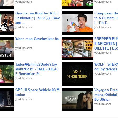
youtube.com
youtube.com
Gewitter im Kopf bei RTL |
I Surprised Br
Studiotour | Teil 2 (2) | Raw
th A Custom i
and ...
l - Tik T...
youtube.com
youtube.com
Wenn man Geschwister ha
PREPPER BUN
t.
EINRICHTEN |
youtube.com
OILETTE | ES
youtube.com
Jador❤️Emilia?Dodo?Jay
WOLF - STERN
Maly?Costi - JALE (DJEAL
od. by terence.
E Romanian R...
youtube.com
youtube.com
GPS III Space Vehicle 03 M
Voyage x Bresk
ission
mena (Official
youtube.com
By Ultra...
youtube.com