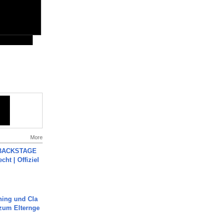
More
 BACKSTAGE
cht | Offiziel
ning und Cla
zum Elternge