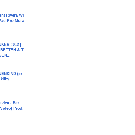
ent Rivera Wi
Pad Pro Mura
KER #012 |
 BETTEN & T
SEN...
ENKIND (pr
killt)
vica - Bezi
 Video) Prod.