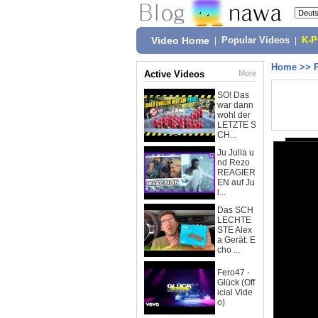
Video Home
|
Popular Videos
|
K-
Home
>>
Active Videos
More
SO! Das
war dann
wohl der
LETZTE S
CH...
Ju Julia u
nd Rezo
REAGIER
EN auf Ju
l...
Das SCH
LECHTE
STE Alex
a Gerät: E
cho ...
Fero47 -
Glück (Off
icial Vide
o)