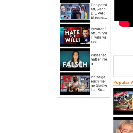
Das passi
ert, wenn
DIE PART
EI regier...
Bizarrer Z
off um "Wi
lli wills wi
ssen...
Wissensc
haftler irre
n
Ich zeige
euch mei
Popular 
ne Stadtvi
lla | Ro...