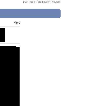
Start Page
|
Add Search Provider
More