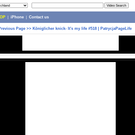
POP
|
iPhone
|
Contact us
Previous Page
>>
Königlicher knick- It's my life #518 | PatrycjaPageLife