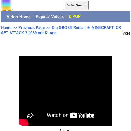
Video Home
|
Popular Videos
|
K-POP
Home
>>
Previous Page
>>
Die GROßE Reise!! ★ MINECRAFT: CR
AFT ATTACK 3 #039 mit Kunga
More
Share: