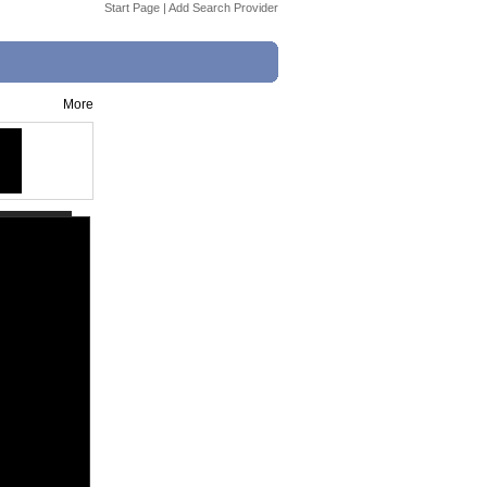
Start Page
|
Add Search Provider
More