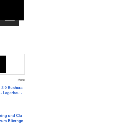
More
2.0 Bushcra
 - Lagerbau -
ning und Cla
zum Elternge