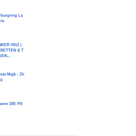
rburgring La
rie
KER #012 |
 BETTEN & T
SEN...
eat Majk - Zh
e)
 wenn DIE PA