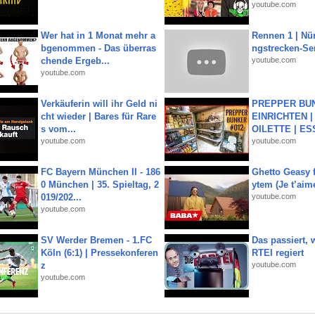
youtube.com
Wer hat in 1 Monat mehr a
Rennen 1 | Nü
bgenommen - Das überras
ngstrecken-Se
chende Ergeb...
youtube.com
youtube.com
Verkäuferin will ihr Geld ni
PREPPER BUN
cht wieder | Bares für Rare
EINRICHTEN |
s vom...
OILETTE | ES
youtube.com
youtube.com
FC Bayern München II - 186
Ghetto Geasy f
0 München | 35. Spieltag, 2
ytem (Je t’aim
019/202...
youtube.com
youtube.com
SV Werder Bremen - 1.FC
Das passiert,
Köln (6:1) | Pressekonferen
RTEI regiert
z
youtube.com
youtube.com