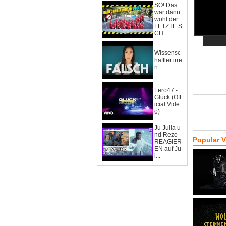
SO! Das
war dann
wohl der
LETZTE S
CH...
Wissensc
haftler irre
n
Fero47 -
Glück (Off
icial Vide
o)
Ju Julia u
nd Rezo
Popular 
REAGIER
EN auf Ju
l...