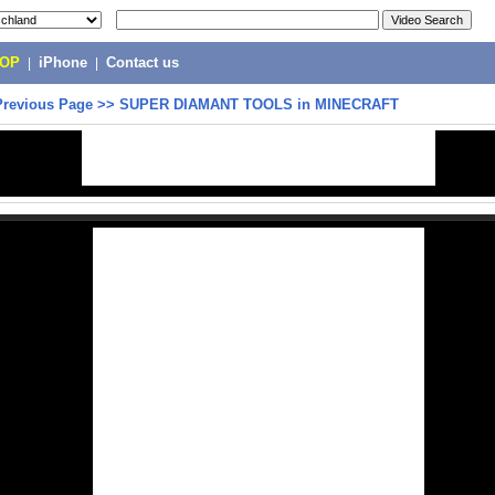
POP
|
iPhone
|
Contact us
Previous Page
>>
SUPER DIAMANT TOOLS in MINECRAFT