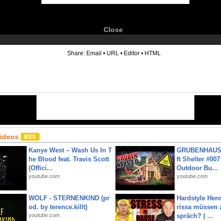
Close
6
Share:
Email
•
URL
•
Editor
•
HTML
Videos
Kanye West – Wash Us In T
GRUBENHAUS 
he Blood feat. Travis Scott
ft Shelter #007
(Offici...
Outdoor Bu...
youtube.com
youtube.com
WOLF - STERNENKIND (pr
Hardstyle Hen
od. by terence.killt)
rissa müssen 
youtube.com
spräch? | ...