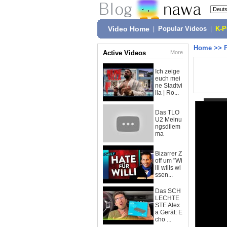
Video Home
|
Popular Videos
|
K-
Home
>>
Active Videos
More
Ich zeige
euch mei
ne Stadtvi
lla | Ro...
Das TLO
U2 Meinu
ngsdilem
ma
Bizarrer Z
off um "Wi
lli wills wi
ssen...
Das SCH
LECHTE
STE Alex
a Gerät: E
cho ...