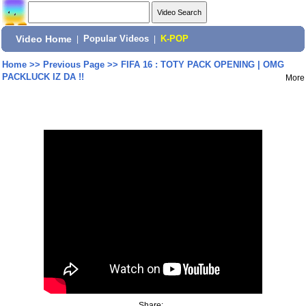
Video Home
|
Popular Videos
|
K-POP
Home
>>
Previous Page
>>
FIFA 16 : TOTY PACK OPENING | OMG
PACKLUCK IZ DA !!
More
Share: