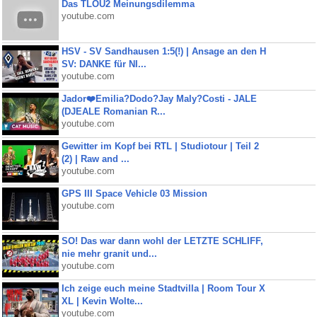
Das TLOU2 Meinungsdilemma
youtube.com
HSV - SV Sandhausen 1:5(!) | Ansage an den H
SV: DANKE für NI...
youtube.com
Jador❤️Emilia?Dodo?Jay Maly?Costi - JALE
(DJEALE Romanian R...
youtube.com
Gewitter im Kopf bei RTL | Studiotour | Teil 2
(2) | Raw and ...
youtube.com
GPS III Space Vehicle 03 Mission
youtube.com
SO! Das war dann wohl der LETZTE SCHLIFF,
nie mehr granit und...
youtube.com
Ich zeige euch meine Stadtvilla | Room Tour X
XL | Kevin Wolte...
youtube.com