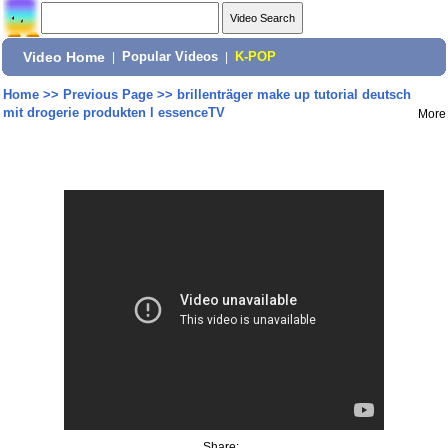
Video Home
|
Popular Videos
|
K-POP
Home
>>
Previous Page
>>
brillenträger make up tutorial deutsch
mit drogerie produkten l essenceTV
More
Share: