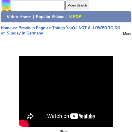
Video Home
|
Popular Videos
|
K-POP
Home
>>
Previous Page
>>
Things You're NOT ALLOWED TO DO
on Sunday in Germany
More
Share: