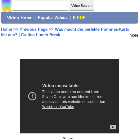
Video Home
|
Popular Videos
|
K-POP
Home
>>
Previous Page
>>
Was macht die perfekte Pommes-Karto
ffel aus? | Galileo Lunch Break
More
Share: