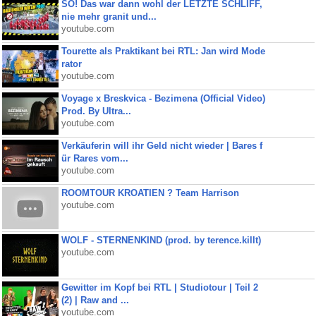
SO! Das war dann wohl der LETZTE SCHLIFF,
nie mehr granit und...
youtube.com
Tourette als Praktikant bei RTL: Jan wird Mode
rator
youtube.com
Voyage x Breskvica - Bezimena (Official Video)
Prod. By Ultra...
youtube.com
Verkäuferin will ihr Geld nicht wieder | Bares f
ür Rares vom...
youtube.com
ROOMTOUR KROATIEN ? Team Harrison
youtube.com
WOLF - STERNENKIND (prod. by terence.killt)
youtube.com
Gewitter im Kopf bei RTL | Studiotour | Teil 2
(2) | Raw and ...
youtube.com