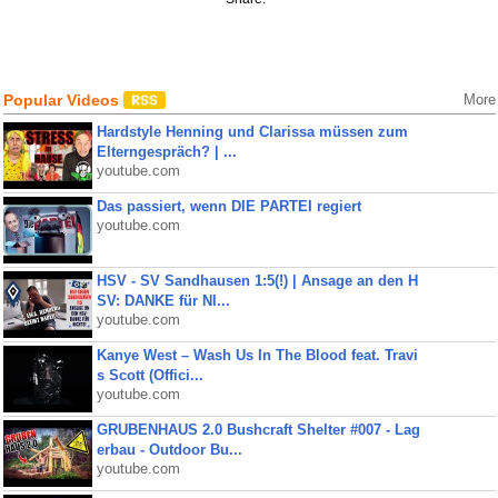
Popular Videos
More
Hardstyle Henning und Clarissa müssen zum
Elterngespräch? | ...
youtube.com
Das passiert, wenn DIE PARTEI regiert
youtube.com
HSV - SV Sandhausen 1:5(!) | Ansage an den H
SV: DANKE für NI...
youtube.com
Kanye West – Wash Us In The Blood feat. Travi
s Scott (Offici...
youtube.com
GRUBENHAUS 2.0 Bushcraft Shelter #007 - Lag
erbau - Outdoor Bu...
youtube.com