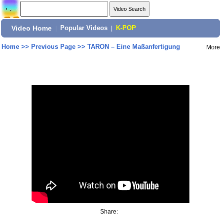
Video Home
|
Popular Videos
|
K-POP
Home
>>
Previous Page
>>
TARON – Eine Maßanfertigung
More
Share: