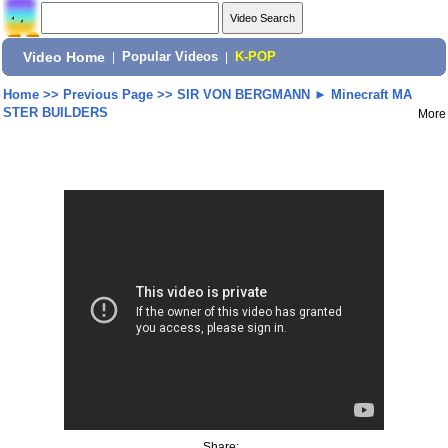
Video Home
|
Popular Videos
|
K-POP
Home
>>
Previous Page
>>
SIR VON BERGMANN ► Minecraft MA
STER BUILDERS
More
Share: