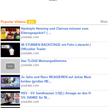
Popular Videos
More
Hardstyle Henning und Clarissa müssen zum
Elterngespräch? | ...
youtube.com
48 STUNDEN BACKSTAGE mit Felix Lobrecht |
Offizieller Trailer
youtube.com
Das TLOU2 Meinungsdilemma
youtube.com
Ju Julia und Rezo REAGIEREN auf Julias Musi
kvideo (großen RE...
youtube.com
HSV - SV Sandhausen 1:5(!) | Ansage an den H
SV: DANKE für NI...
youtube.com