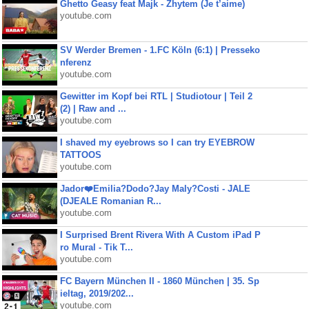
Ghetto Geasy feat Majk - Zhytem (Je t’aime)
youtube.com
SV Werder Bremen - 1.FC Köln (6:1) | Presseko
nferenz
youtube.com
Gewitter im Kopf bei RTL | Studiotour | Teil 2
(2) | Raw and ...
youtube.com
I shaved my eyebrows so I can try EYEBROW
TATTOOS
youtube.com
Jador❤️Emilia?Dodo?Jay Maly?Costi - JALE
(DJEALE Romanian R...
youtube.com
I Surprised Brent Rivera With A Custom iPad P
ro Mural - Tik T...
youtube.com
FC Bayern München II - 1860 München | 35. Sp
ieltag, 2019/202...
youtube.com