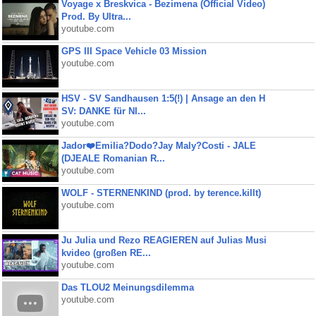
Voyage x Breskvica - Bezimena (Official Video)
Prod. By Ultra...
youtube.com
GPS III Space Vehicle 03 Mission
youtube.com
HSV - SV Sandhausen 1:5(!) | Ansage an den H
SV: DANKE für NI...
youtube.com
Jador❤️Emilia?Dodo?Jay Maly?Costi - JALE
(DJEALE Romanian R...
youtube.com
WOLF - STERNENKIND (prod. by terence.killt)
youtube.com
Ju Julia und Rezo REAGIEREN auf Julias Musi
kvideo (großen RE...
youtube.com
Das TLOU2 Meinungsdilemma
youtube.com