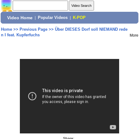
Video Home
|
Popular Videos
|
K-POP
Home
>>
Previous Page
>>
Über DIESES Dorf soll NIEMAND rede
n I feat. Kupferfuchs
More
Share: