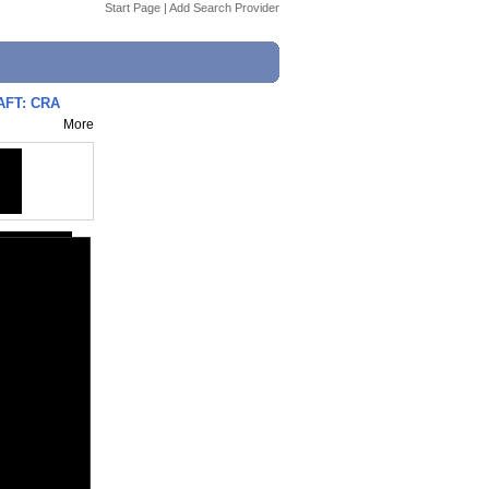
Start Page
|
Add Search Provider
AFT: CRA
More