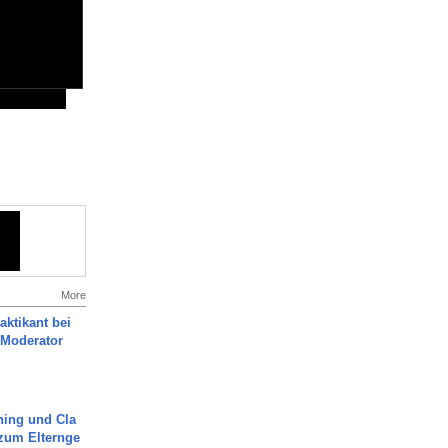
More
aktikant bei
 Moderator
ning und Cla
zum Elternge