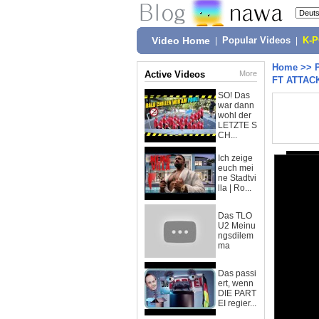
Video Home
|
Popular Videos
|
K-
Home
>>
Active Videos
More
FT ATTACK
SO! Das
war dann
wohl der
LETZTE S
CH...
Ich zeige
euch mei
ne Stadtvi
lla | Ro...
Das TLO
U2 Meinu
ngsdilem
ma
Das passi
ert, wenn
DIE PART
EI regier...