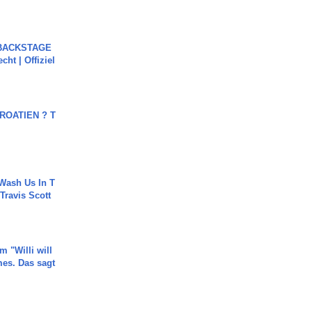
 BACKSTAGE
cht | Offiziel
OATIEN ? T
Wash Us In T
 Travis Scott
m "Willi will
es. Das sagt