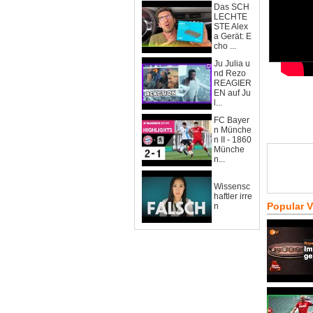
Das SCH
LECHTE
STE Alex
a Gerät: E
cho ...
Ju Julia u
nd Rezo
REAGIER
EN auf Ju
l...
FC Bayer
n Münche
n II - 1860
Münche
n...
Wissensc
haftler irre
Popular 
n