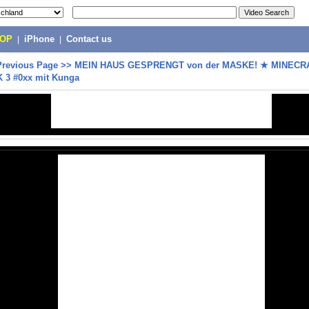
POP
|
iPhone
|
Contact us
Previous Page
>>
MEIN HAUS GESPRENGT von der MASKE! ★ MINECR
 3 #0xx mit Kunga