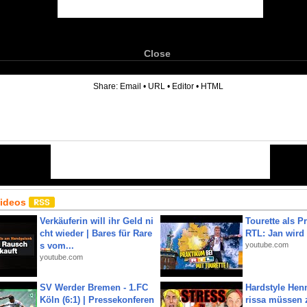
Close
6
Share:
Email
•
URL
•
Editor
•
HTML
Videos
Verkäuferin will ihr Geld ni
Tourette als Pr
cht wieder | Bares für Rare
RTL: Jan wird
s vom...
youtube.com
youtube.com
SV Werder Bremen - 1.FC
Hardstyle Hen
Köln (6:1) | Pressekonferen
rissa müssen 