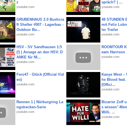
z
spräch? | ...
youtube.com
youtube.com
GRUBENHAUS 2.0 Bushcra
48 STUNDEN
ft Shelter #007 - Lagerbau -
mit Felix Lobre
Outdoor Bu...
ler Trailer
youtube.com
youtube.com
HSV - SV Sandhausen 1:5
ROOMTOUR KR
(!) | Ansage an den HSV: D
eam Harrison
ANKE für NI...
youtube.com
youtube.com
Fero47 - Glück (Official Vid
Kanye West – 
eo)
he Blood feat.
youtube.com
(Offici...
youtube.com
Rennen 1 | Nürburgring La
Bizarrer Zoff u
ngstrecken-Serie
s wissen"-Mem
youtube.com
Willi. ...
youtube.com