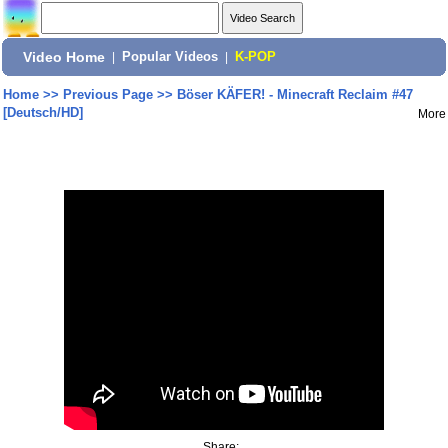
Video Home
|
Popular Videos
|
K-POP
Home
>>
Previous Page
>>
Böser KÄFER! - Minecraft Reclaim #47
[Deutsch/HD]
More
Share: