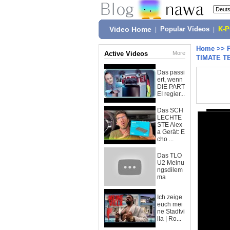
Video Home
|
Popular Videos
|
K-
Home
>>
Active Videos
More
TIMATE T
Das passi
ert, wenn
DIE PART
EI regier...
Das SCH
LECHTE
STE Alex
a Gerät: E
cho ...
Das TLO
U2 Meinu
ngsdilem
ma
Ich zeige
euch mei
ne Stadtvi
lla | Ro...