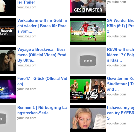
ler Trailer
youtube.com
youtube.com
Verkäuferin will ihr Geld ni
SV Werder Bre
cht wieder | Bares für Rare
Köln (6:1) | P
s vom...
z
youtube.com
youtube.com
Voyage x Breskvica - Bezi
REWI will si
mena (Official Video) Prod.
klären! ?⚡️ Fol
By Ultra...
s Klas...
youtube.com
youtube.com
Fero47 - Glück (Official Vid
Gewitter im Ko
eo)
Studiotour | Te
youtube.com
and ...
youtube.com
Rennen 1 | Nürburgring La
I shaved my e
ngstrecken-Serie
can try EYE
youtube.com
S
youtube.com