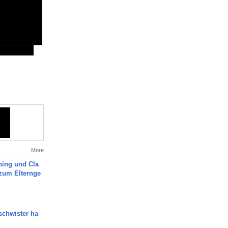
More
ning und Cla
zum Elternge
chwister ha