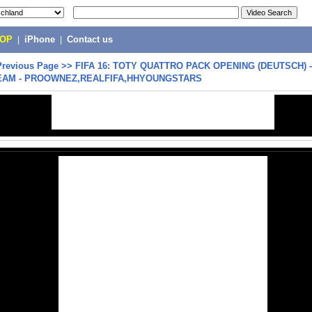
POP
|
iPhone
|
Contact us
Previous Page
>>
FIFA 16: TOTY QUATTRO PACK OPENING (DEUTSCH) -
EAM - PROOWNEZ,REALFIFA,HHYOUNGSTARS