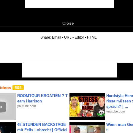
Close
6
Share:
Email
•
URL
•
Editor
•
HTML
Videos
ROOMTOUR KROATIEN ? T
Hardstyle Hen
eam Harrison
rissa müssen 
youtube.com
spräch? | ...
youtube.com
48 STUNDEN BACKSTAGE
Wenn man Ges
mit Felix Lobrecht | Offiziel
t.