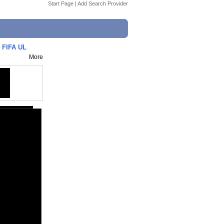
Start Page
|
Add Search Provider
 FIFA UL
More