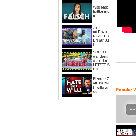
Wissensc
haftler irre
n
Ju Julia u
nd Rezo
REAGIER
EN auf Ju
l...
SO! Das
war dann
wohl der
LETZTE S
CH...
Bizarrer Z
off um "Wi
lli wills wi
Popular 
ssen...