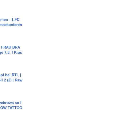
men - 1.FC
ressekonferen
ch FRAU BRA
ge 7.3. I Kras
pf bei RTL |
il 2 (2) | Raw
yebrows so I
BROW TATTOO