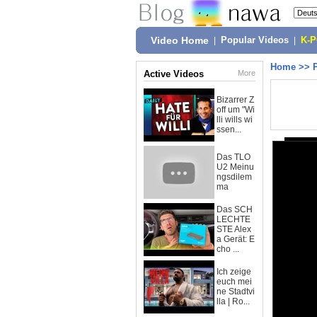
Video Home
|
Popular Videos
|
K-
Home
>>
Active Videos
More
Bizarrer Z
off um "Wi
lli wills wi
ssen...
Das TLO
U2 Meinu
ngsdilem
ma
Das SCH
LECHTE
STE Alex
a Gerät: E
cho ...
Ich zeige
euch mei
ne Stadtvi
lla | Ro...