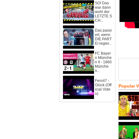
SO! Das
war dann
wohl der
LETZTE S
CH...
Das passi
ert, wenn
DIE PART
EI regier...
FC Bayer
n Münche
n II - 1860
Münche
n...
Fero47 -
Glück (Off
Popular 
icial Vide
o)