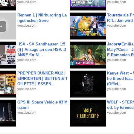
youtube.com
youtube.com
Rennen 1 | Nürburgring La
Tourette als Pr
ngstrecken-Serie
RTL: Jan wird
youtube.com
youtube.com
HSV - SV Sandhausen 1:5
Jador❤️Emili
(!) | Ansage an den HSV: D
Maly?Costi - 
ANKE für NI...
E Romanian R.
youtube.com
youtube.com
PREPPER BUNKER #012 |
Kanye West – 
EINRICHTEN | BETTEN & T
he Blood feat.
OILETTE | ESSEN...
(Offici...
youtube.com
youtube.com
GPS III Space Vehicle 03 M
WOLF - STERN
ission
od. by terence.
youtube.com
youtube.com