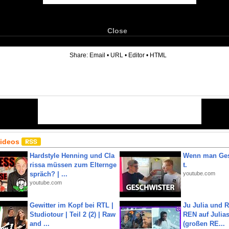
Close
6
Share:
Email
•
URL
•
Editor
•
HTML
Videos
Hardstyle Henning und Cla
Wenn man Ges
rissa müssen zum Elternge
t.
spräch? | ...
youtube.com
youtube.com
Gewitter im Kopf bei RTL |
Ju Julia und 
Studiotour | Teil 2 (2) | Raw
REN auf Julia
and ...
(großen RE...