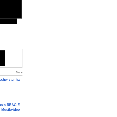
More
chwister ha
Rezo REAGIE
s Musikvideo