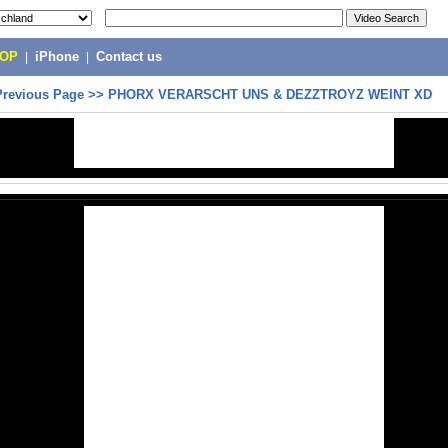
POP
|
iPhone
|
Contact us
Previous Page
>>
PHORX VERARSCHT UNS & DEZZTROYZ WEINT XD