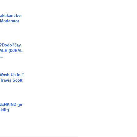
aktikant bei
 Moderator
a?Dodo?Jay
JALE (DJEAL
..
Wash Us In T
 Travis Scott
ENKIND (pr
killt)