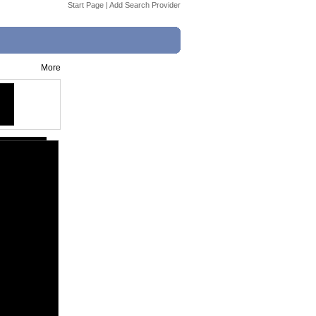
Start Page
|
Add Search Provider
More