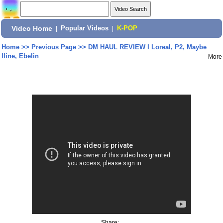
Video Home
|
Popular Videos
|
K-POP
Home
>>
Previous Page
>>
DM HAUL REVIEW I Loreal, P2, Maybe
lline, Ebelin
More
Share: