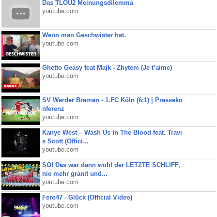
Das TLOU2 Meinungsdilemma
youtube.com
Wenn man Geschwister hat.
youtube.com
Ghetto Geasy feat Majk - Zhytem (Je t’aime)
youtube.com
SV Werder Bremen - 1.FC Köln (6:1) | Presseko
nferenz
youtube.com
Kanye West – Wash Us In The Blood feat. Travi
s Scott (Offici...
youtube.com
SO! Das war dann wohl der LETZTE SCHLIFF,
nie mehr granit und...
youtube.com
Fero47 - Glück (Official Video)
youtube.com