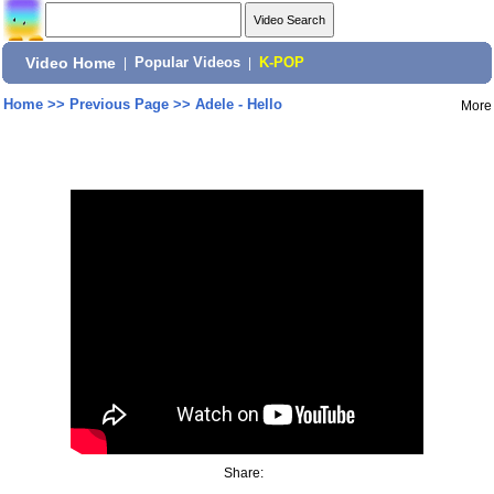
Video Home
|
Popular Videos
|
K-POP
Home
>>
Previous Page
>>
Adele - Hello
More
Share: