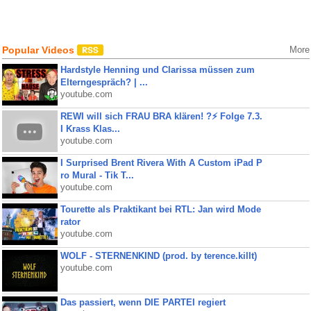
Popular Videos
More
Hardstyle Henning und Clarissa müssen zum
Elterngespräch? | ...
youtube.com
REWI will sich FRAU BRA klären! ?⚡️ Folge 7.3.
I Krass Klas...
youtube.com
I Surprised Brent Rivera With A Custom iPad P
ro Mural - Tik T...
youtube.com
Tourette als Praktikant bei RTL: Jan wird Mode
rator
youtube.com
WOLF - STERNENKIND (prod. by terence.killt)
youtube.com
Das passiert, wenn DIE PARTEI regiert