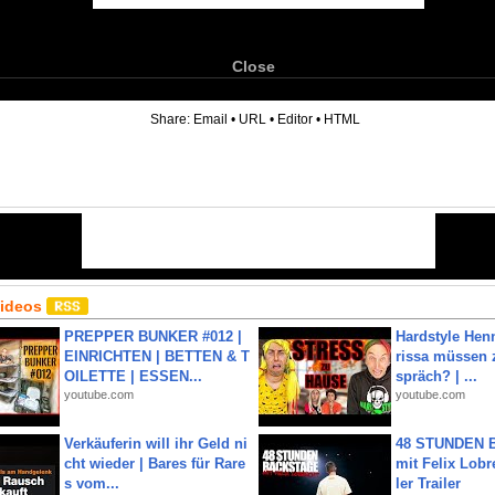
Close
6
Share:
Email
•
URL
•
Editor
•
HTML
Videos
PREPPER BUNKER #012 |
Hardstyle Hen
EINRICHTEN | BETTEN & T
rissa müssen 
OILETTE | ESSEN...
spräch? | ...
youtube.com
youtube.com
Verkäuferin will ihr Geld ni
48 STUNDEN
cht wieder | Bares für Rare
mit Felix Lobre
s vom...
ler Trailer