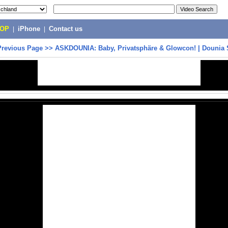
POP
|
iPhone
|
Contact us
Previous Page
>>
ASKDOUNIA: Baby, Privatsphäre & Glowcon! | Dounia 