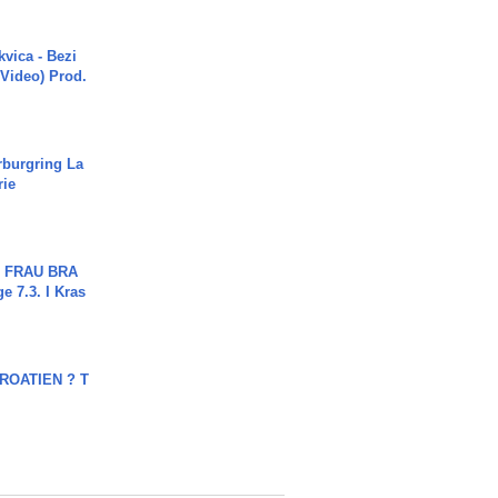
vica - Bezi
 Video) Prod.
rburgring La
rie
ch FRAU BRA
ge 7.3. I Kras
OATIEN ? T