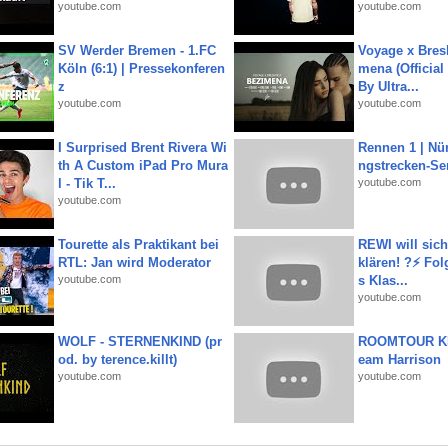
youtube.com
youtube.com
SV Werder Bremen - 1.FC
Voyage x Bresk
Köln (6:1) | Pressekonferen
mena (Official
z
By Ultra...
youtube.com
youtube.com
I Surprised Brent Rivera Wi
Rennen 1 | Nü
th A Custom iPad Pro Mura
ngstrecken-Se
l - Tik T...
youtube.com
youtube.com
Tourette als Praktikant bei
REWI will si
RTL: Jan wird Moderator
klären! ?⚡️ Fol
youtube.com
s Klas...
youtube.com
WOLF - STERNENKIND (pr
ROOMTOUR KR
od. by terence.killt)
eam Harrison
youtube.com
youtube.com