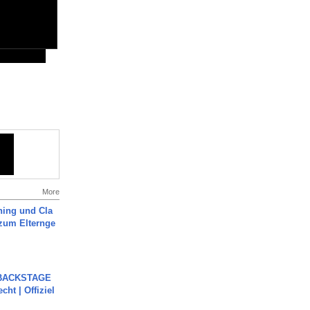
More
ning und Cla
zum Elternge
 BACKSTAGE
cht | Offiziel