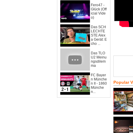
Fero47 -
Glück (Off
icial Vide
o)
Das SCH
LECHTE
STE Alex
a Gerät: E
cho ...
Das TLO
U2 Meinu
ngsdilem
ma
FC Bayer
n Münche
Popular 
n II - 1860
Münche
n...