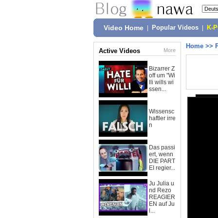
Video Home
|
Popular Videos
|
K-
Home
>>
Active Videos
More
Bizarrer Z
off um "Wi
lli wills wi
ssen...
Wissensc
haftler irre
n
Das passi
ert, wenn
DIE PART
EI regier...
Ju Julia u
nd Rezo
REAGIER
EN auf Ju
l...