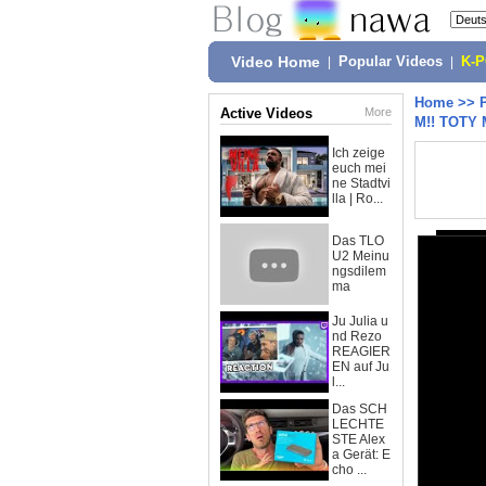
Video Home
|
Popular Videos
|
K-
Home
>>
Active Videos
More
M!! TOTY
Ich zeige
euch mei
ne Stadtvi
lla | Ro...
Das TLO
U2 Meinu
ngsdilem
ma
Ju Julia u
nd Rezo
REAGIER
EN auf Ju
l...
Das SCH
LECHTE
STE Alex
a Gerät: E
cho ...