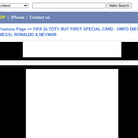
POP
|
iPhone
|
Contact us
Previous Page
>>
FIFA 16 TOTY BUY FIRST SPECIAL CARD - OMFG DI
 MESSI, RONALDO & NEYMAR