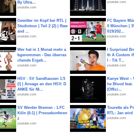
By Ultra...
youtube.com
youtube.com
Gewitter im Kopf bei RTL |
FC Bayern Mün
Studiotour | Teil 2 (2) | Raw
0 München | 35
and ...
019/202...
youtube.com
youtube.com
Wer hat in 1 Monat mehr a
I Surprised Br
bgenommen - Das überras
th A Custom i
chende Ergeb...
l - Tik T...
youtube.com
youtube.com
HSV - SV Sandhausen 1:5
Kanye West – 
(!) | Ansage an den HSV: D
he Blood feat.
ANKE für NI...
(Offici...
youtube.com
youtube.com
SV Werder Bremen - 1.FC
Tourette als Pr
Köln (6:1) | Pressekonferen
RTL: Jan wird
z
youtube.com
youtube.com