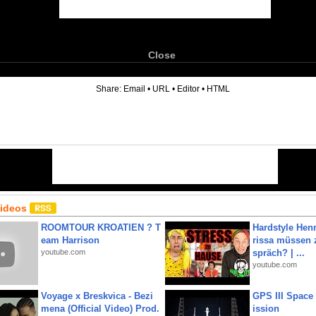
Close
6
Share:
Email
•
URL
•
Editor
•
HTML
Videos
ROOMTOUR KROATIEN ? T
Hardstyle Hen
eam Harrison
rissa müssen 
youtube.com
spräch? | ...
youtube.com
Voyage x Breskvica - Bezi
GPS III Space
mena (Official Video) Prod.
ission