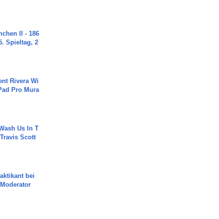
chen II - 186
. Spieltag, 2
ent Rivera Wi
Pad Pro Mura
Wash Us In T
 Travis Scott
aktikant bei
 Moderator