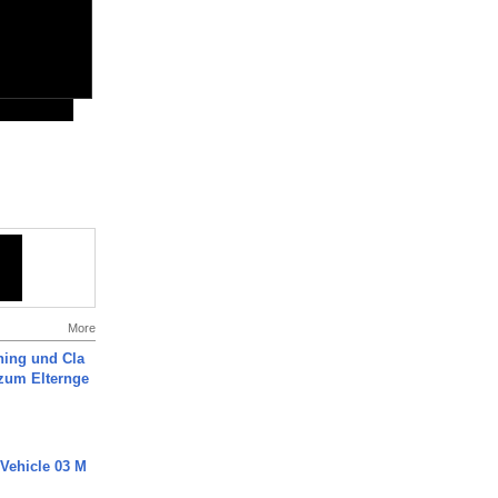
More
ning und Cla
zum Elternge
 Vehicle 03 M