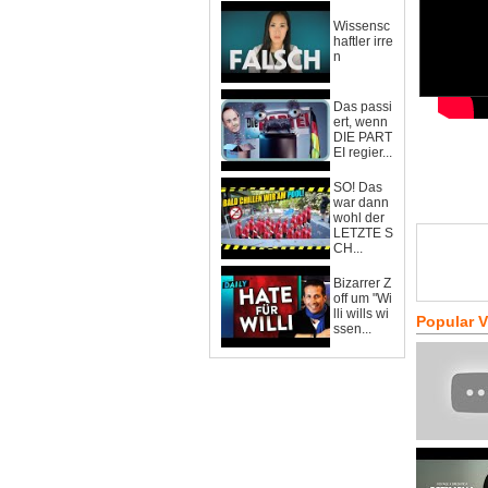
Wissensc
haftler irre
n
Das passi
ert, wenn
DIE PART
EI regier...
SO! Das
war dann
wohl der
LETZTE S
CH...
Bizarrer Z
off um "Wi
lli wills wi
Popular 
ssen...