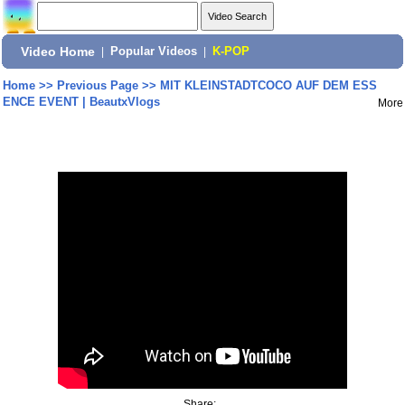
Video Home
|
Popular Videos
|
K-POP
Home
>>
Previous Page
>>
MIT KLEINSTADTCOCO AUF DEM ESS
ENCE EVENT | BeautxVlogs
More
Share: