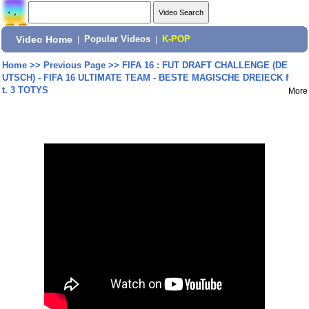
Video Home
|
Popular Videos
|
K-POP
Home
>>
Previous Page
>>
FIFA 16 : FUT DRAFT CHALLENGE (DE
UTSCH) - FIFA 16 ULTIMATE TEAM - BESTE MAGISCHE DREIECK f
t. 3 TOTYS
More