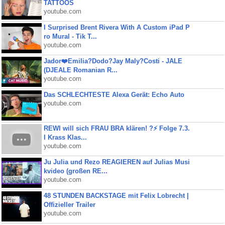
TATTOOS
youtube.com
I Surprised Brent Rivera With A Custom iPad P
ro Mural - Tik T...
youtube.com
Jador❤️Emilia?Dodo?Jay Maly?Costi - JALE
(DJEALE Romanian R...
youtube.com
Das SCHLECHTESTE Alexa Gerät: Echo Auto
youtube.com
REWI will sich FRAU BRA klären! ?⚡️ Folge 7.3.
I Krass Klas...
youtube.com
Ju Julia und Rezo REAGIEREN auf Julias Musi
kvideo (großen RE...
youtube.com
48 STUNDEN BACKSTAGE mit Felix Lobrecht |
Offizieller Trailer
youtube.com