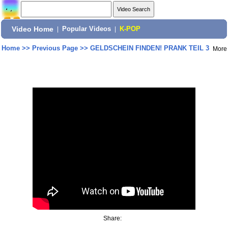
Video Home
|
Popular Videos
|
K-POP
Home
>>
Previous Page
>>
GELDSCHEIN FINDEN! PRANK TEIL 3
More
Share: