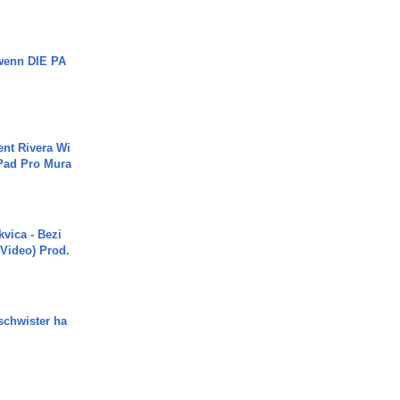
 wenn DIE PA
ent Rivera Wi
Pad Pro Mura
vica - Bezi
 Video) Prod.
chwister ha