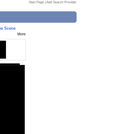
Start Page
|
Add Search Provider
he Scene
More