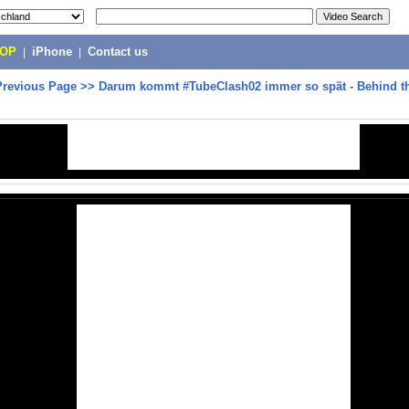
POP
|
iPhone
|
Contact us
Previous Page
>>
Darum kommt #TubeClash02 immer so spät - Behind t