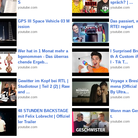
S
spräch? | ...
youtube.com
youtube.com
GPS III Space Vehicle 03 M
Das passiert,
ission
RTEI regiert
youtube.com
youtube.com
Wer hat in 1 Monat mehr a
I Surprised Br
bgenommen - Das überras
th A Custom i
chende Ergeb...
l - Tik T...
youtube.com
youtube.com
Gewitter im Kopf bei RTL |
Voyage x Bresk
Studiotour | Teil 2 (2) | Raw
mena (Official
and ...
By Ultra...
youtube.com
youtube.com
48 STUNDEN BACKSTAGE
Wenn man Ges
mit Felix Lobrecht | Offiziel
t.
ler Trailer
youtube.com
youtube.com