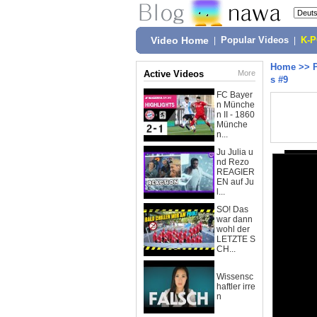
Video Home
|
Popular Videos
|
K-
Home
>>
Active Videos
More
s #9
FC Bayer
n Münche
n II - 1860
Münche
n...
Ju Julia u
nd Rezo
REAGIER
EN auf Ju
l...
SO! Das
war dann
wohl der
LETZTE S
CH...
Wissensc
haftler irre
n