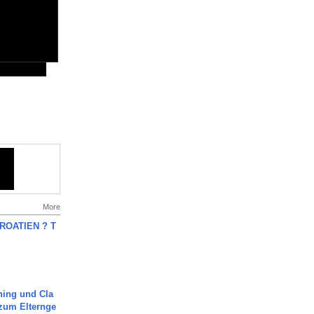
More
OATIEN ? T
ning und Cla
zum Elternge