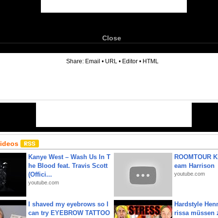
Close
6
Share:
Email
•
URL
•
Editor
•
HTML
Videos
Kanye West – Wash Us In T
ROOMTOUR KR
he Blood feat. Travis Scott
eam Harrison
(Offici...
youtube.com
youtube.com
I shaved my eyebrows so I
Hardstyle Hen
can try EYEBROW TATTOO
rissa müssen 