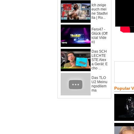
Ich zeige
euch mei
ne Stadtvi
lla | Ro...
Fero47 -
Glück (Off
icial Vide
o)
Das SCH
LECHTE
STE Alex
a Gerät: E
cho ...
Das TLO
U2 Meinu
ngsdilem
Popular 
ma