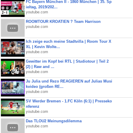
FC Bayern München II - 1860 München | 35. Sp
ieltag, 2019/202...
youtube.com
ROOMTOUR KROATIEN ? Team Harrison
youtube.com
Ich zeige euch meine Stadtvilla | Room Tour X
XL | Kevin Wolte...
youtube.com
Gewitter im Kopf bei RTL | Studiotour | Teil 2
(2) | Raw and ...
youtube.com
Ju Julia und Rezo REAGIEREN auf Julias Musi
kvideo (großen RE...
youtube.com
SV Werder Bremen - 1.FC Köln (6:1) | Presseko
nferenz
youtube.com
Das TLOU2 Meinungsdilemma
youtube.com