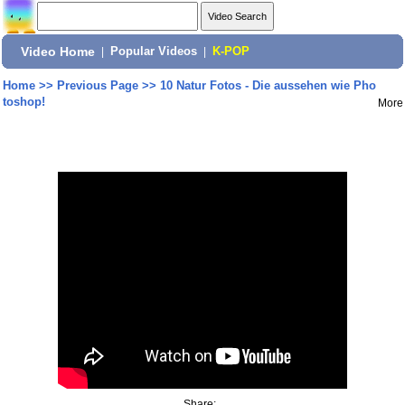
Video Home
|
Popular Videos
|
K-POP
Home
>>
Previous Page
>>
10 Natur Fotos - Die aussehen wie Pho
toshop!
More
Share: