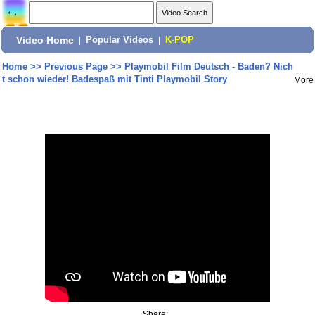
Video Home
|
Popular Videos
|
K-POP
Home
>>
Previous Page
>>
Playmobil Film Deutsch - Baden? Nich
t schon wieder! Badespaß mit Tinti Playmobil Story
More
Share: