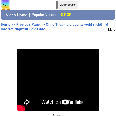
Video Home
|
Popular Videos
|
K-POP
Home
>>
Previous Page
>>
Ohne Thaumcraft gehts wohl nicht! - M
inecraft Blightfall Folge #42
More
Share: