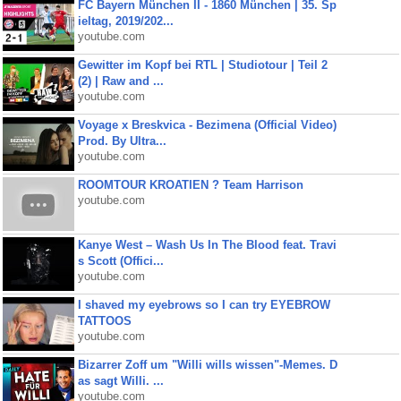
FC Bayern München II - 1860 München | 35. Sp
ieltag, 2019/202...
youtube.com
Gewitter im Kopf bei RTL | Studiotour | Teil 2
(2) | Raw and ...
youtube.com
Voyage x Breskvica - Bezimena (Official Video)
Prod. By Ultra...
youtube.com
ROOMTOUR KROATIEN ? Team Harrison
youtube.com
Kanye West – Wash Us In The Blood feat. Travi
s Scott (Offici...
youtube.com
I shaved my eyebrows so I can try EYEBROW
TATTOOS
youtube.com
Bizarrer Zoff um "Willi wills wissen"-Memes. D
as sagt Willi. ...
youtube.com