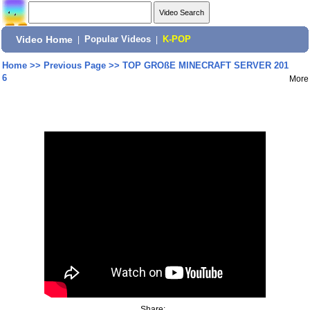
Video Home
|
Popular Videos
|
K-POP
Home
>>
Previous Page
>>
TOP GROßE MINECRAFT SERVER 201
6
More
Share: