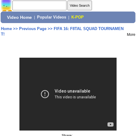
Video Home
|
Popular Videos
|
K-POP
Home
>>
Previous Page
>>
FIFA 16: F8TAL SQUAD TOURNAMEN
T!
More
Share: