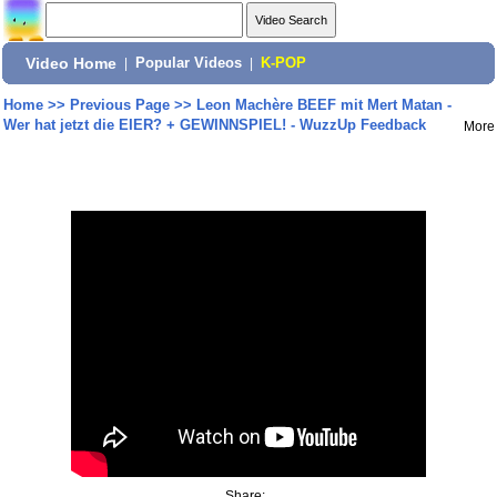
Video Home
|
Popular Videos
|
K-POP
Home
>>
Previous Page
>>
Leon Machère BEEF mit Mert Matan -
Wer hat jetzt die EIER? + GEWINNSPIEL! - WuzzUp Feedback
More
Share: