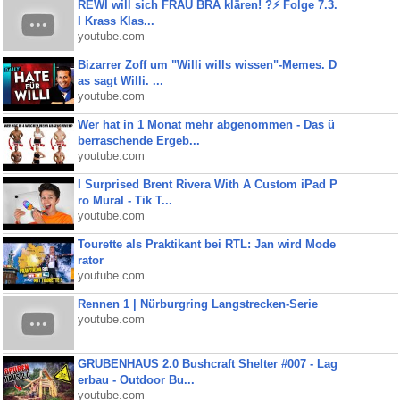
REWI will sich FRAU BRA klären! ?⚡️ Folge 7.3.
I Krass Klas...
youtube.com
Bizarrer Zoff um "Willi wills wissen"-Memes. D
as sagt Willi. ...
youtube.com
Wer hat in 1 Monat mehr abgenommen - Das ü
berraschende Ergeb...
youtube.com
I Surprised Brent Rivera With A Custom iPad P
ro Mural - Tik T...
youtube.com
Tourette als Praktikant bei RTL: Jan wird Mode
rator
youtube.com
Rennen 1 | Nürburgring Langstrecken-Serie
youtube.com
GRUBENHAUS 2.0 Bushcraft Shelter #007 - Lag
erbau - Outdoor Bu...
youtube.com