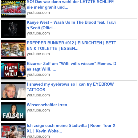
SO! Das war dann wohl der LETZTE SCHLIFF,
nie mehr granit und...
youtube.com
Kanye West – Wash Us In The Blood feat. Travi
s Scott (Offici...
youtube.com
PREPPER BUNKER #012 | EINRICHTEN | BETT
EN & TOILETTE | ESSEN...
youtube.com
Bizarrer Zoff um "Willi wills wissen"-Memes. D
as sagt Willi. ...
youtube.com
I shaved my eyebrows so I can try EYEBROW
TATTOOS
youtube.com
Wissenschaftler irren
youtube.com
Ich zeige euch meine Stadtvilla | Room Tour X
XL | Kevin Wolte...
youtube.com