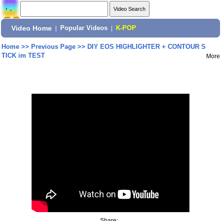
Video Home
|
Popular Videos
|
K-POP
Home
>>
Previous Page
>>
DIY EOS HIGHLIGHTER + CONTOUR S
TICK im TEST
More
Share: