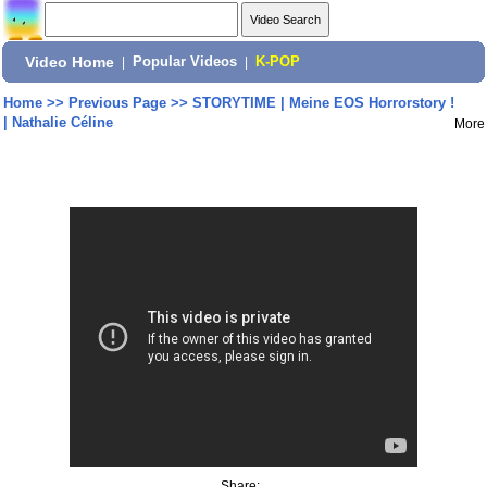
Video Home
|
Popular Videos
|
K-POP
Home
>>
Previous Page
>>
STORYTIME | Meine EOS Horrorstory !
| Nathalie Céline
More
Share: