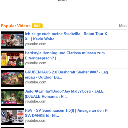
Popular Videos
More
Ich zeige euch meine Stadtvilla | Room Tour X
XL | Kevin Wolte...
youtube.com
Hardstyle Henning und Clarissa müssen zum
Elterngespräch? | ...
youtube.com
GRUBENHAUS 2.0 Bushcraft Shelter #007 - Lag
erbau - Outdoor Bu...
youtube.com
Jador❤️Emilia?Dodo?Jay Maly?Costi - JALE
(DJEALE Romanian R...
youtube.com
HSV - SV Sandhausen 1:5(!) | Ansage an den H
SV: DANKE für NI...
youtube.com