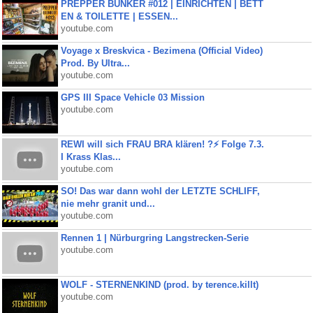
PREPPER BUNKER #012 | EINRICHTEN | BETT
EN & TOILETTE | ESSEN...
youtube.com
Voyage x Breskvica - Bezimena (Official Video)
Prod. By Ultra...
youtube.com
GPS III Space Vehicle 03 Mission
youtube.com
REWI will sich FRAU BRA klären! ?⚡️ Folge 7.3.
I Krass Klas...
youtube.com
SO! Das war dann wohl der LETZTE SCHLIFF,
nie mehr granit und...
youtube.com
Rennen 1 | Nürburgring Langstrecken-Serie
youtube.com
WOLF - STERNENKIND (prod. by terence.killt)
youtube.com