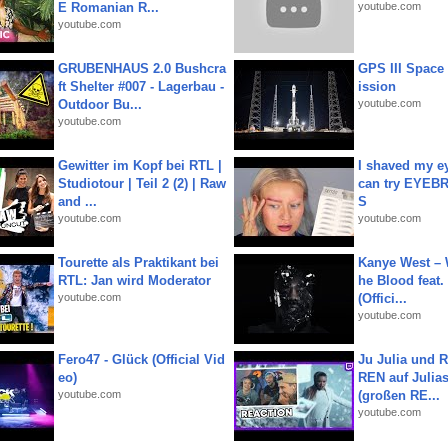
E Romanian R...
youtube.com
youtube.com
GRUBENHAUS 2.0 Bushcra
GPS III Space
ft Shelter #007 - Lagerbau -
ission
Outdoor Bu...
youtube.com
youtube.com
Gewitter im Kopf bei RTL |
I shaved my e
Studiotour | Teil 2 (2) | Raw
can try EYE
and ...
S
youtube.com
youtube.com
Tourette als Praktikant bei
Kanye West – 
RTL: Jan wird Moderator
he Blood feat.
youtube.com
(Offici...
youtube.com
Fero47 - Glück (Official Vid
Ju Julia und 
eo)
REN auf Julia
youtube.com
(großen RE...
youtube.com