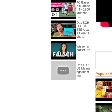
FC Bayer
n Münche
n II - 1860
Münche
n...
Das SCH
LECHTE
STE Alex
a Gerät: E
cho ...
Wissensc
haftler irre
n
Das TLO
U2 Meinu
ngsdilem
Popular 
ma