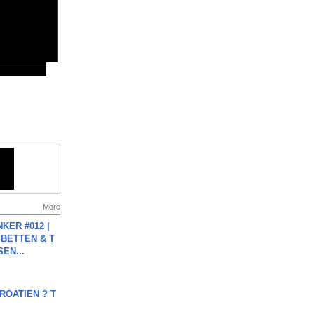
More
KER #012 |
 BETTEN & T
SEN...
OATIEN ? T