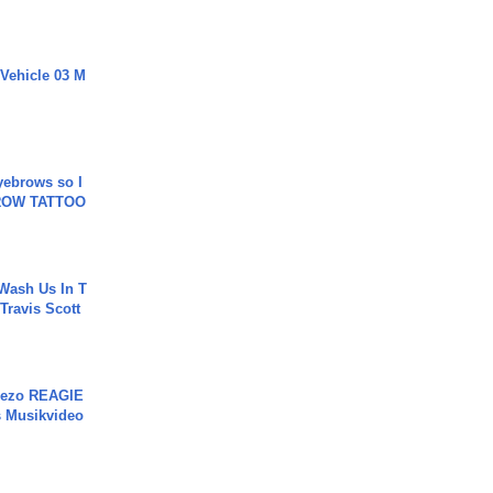
 Vehicle 03 M
yebrows so I
BROW TATTOO
Wash Us In T
 Travis Scott
Rezo REAGIE
s Musikvideo