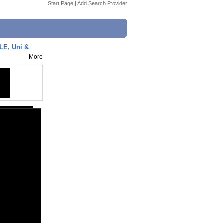
Start Page
|
Add Search Provider
LE, Uni &
More