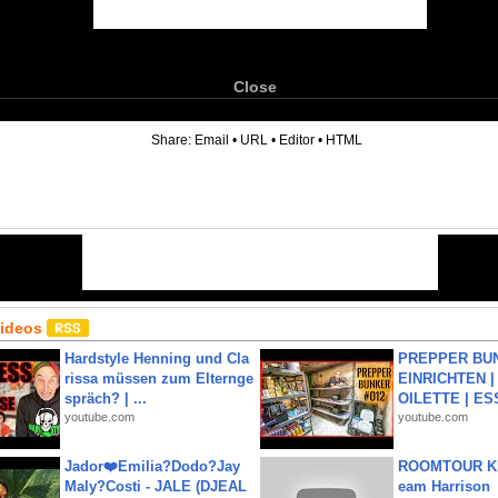
Close
6
Share:
Email
•
URL
•
Editor
•
HTML
Videos
Hardstyle Henning und Cla
PREPPER BUN
rissa müssen zum Elternge
EINRICHTEN |
spräch? | ...
OILETTE | ES
youtube.com
youtube.com
Jador❤️Emilia?Dodo?Jay
ROOMTOUR KR
Maly?Costi - JALE (DJEAL
eam Harrison