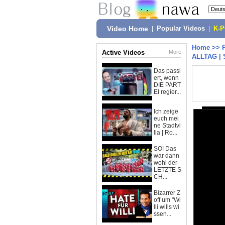
Video Home
|
Popular Videos
|
K-
Home
>>
Active Videos
More
ALLTAG |
Das passi
ert, wenn
DIE PART
EI regier...
Ich zeige
euch mei
ne Stadtvi
lla | Ro...
SO! Das
war dann
wohl der
LETZTE S
CH...
Bizarrer Z
off um "Wi
lli wills wi
ssen...