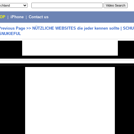
POP
|
iPhone
|
Contact us
Previous Page
>>
NÜTZLICHE WEBSITES die jeder kennen sollte | SCHU
 SNUKIEFUL