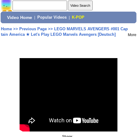
Video Home
|
Popular Videos
|
K-POP
Home
>>
Previous Page
>>
LEGO MARVELS AVENGERS #001 Cap
tain America ★ Let's Play LEGO Marvels Avengers [Deutsch]
More
Share: