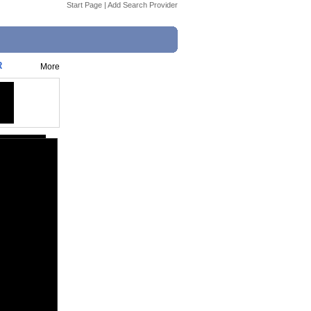
Start Page
|
Add Search Provider
R
More