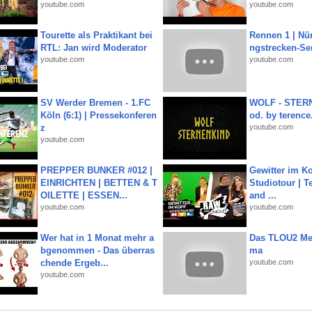
youtube.com
youtube.com
Tourette als Praktikant bei
Rennen 1 | Nü
RTL: Jan wird Moderator
ngstrecken-Se
youtube.com
youtube.com
SV Werder Bremen - 1.FC
WOLF - STERN
Köln (6:1) | Pressekonferen
od. by terence.
z
youtube.com
youtube.com
PREPPER BUNKER #012 |
Gewitter im Ko
EINRICHTEN | BETTEN & T
Studiotour | Te
OILETTE | ESSEN...
and ...
youtube.com
youtube.com
Wer hat in 1 Monat mehr a
Das TLOU2 Me
bgenommen - Das überras
ma
chende Ergeb...
youtube.com
youtube.com