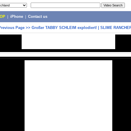
POP
|
iPhone
|
Contact us
Previous Page
>>
Großer TABBY SCHLEIM explodiert! | SLIME RANCHE