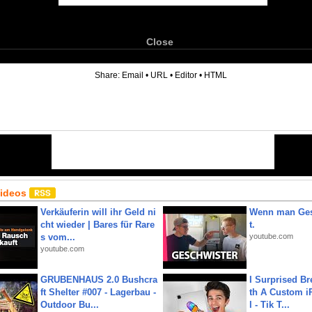
Close
6
Share:
Email
•
URL
•
Editor
•
HTML
Videos
Verkäuferin will ihr Geld ni
Wenn man Ges
cht wieder | Bares für Rare
t.
s vom...
youtube.com
youtube.com
GRUBENHAUS 2.0 Bushcra
I Surprised Br
ft Shelter #007 - Lagerbau -
th A Custom i
Outdoor Bu...
l - Tik T...