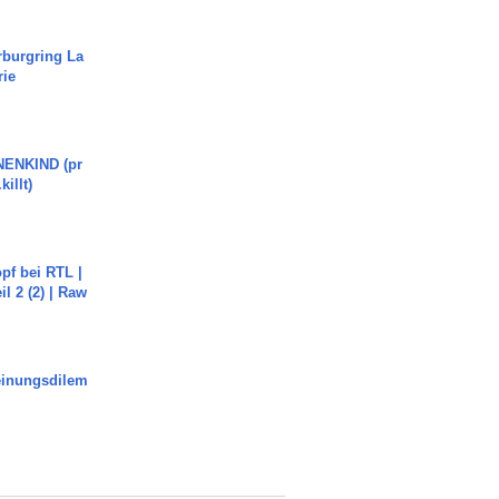
rburgring La
rie
ENKIND (pr
killt)
pf bei RTL |
il 2 (2) | Raw
inungsdilem