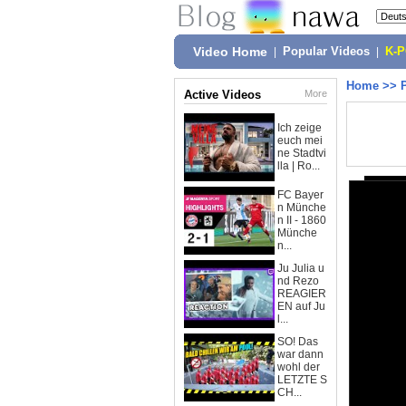
Video Home
|
Popular Videos
|
K-
Home
>>
Active Videos
More
Ich zeige
euch mei
ne Stadtvi
lla | Ro...
FC Bayer
n Münche
n II - 1860
Münche
n...
Ju Julia u
nd Rezo
REAGIER
EN auf Ju
l...
SO! Das
war dann
wohl der
LETZTE S
CH...