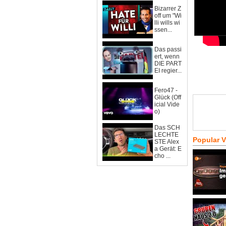
Bizarrer Z
off um "Wi
lli wills wi
ssen...
Das passi
ert, wenn
DIE PART
EI regier...
Fero47 -
Glück (Off
icial Vide
o)
Das SCH
LECHTE
Popular 
STE Alex
a Gerät: E
cho ...