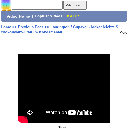
Video Home
|
Popular Videos
|
K-POP
Home
>>
Previous Page
>>
Lamington / Cupavci - locker leichte S
chokoladenwürfel im Kokosmantel
More
Share: