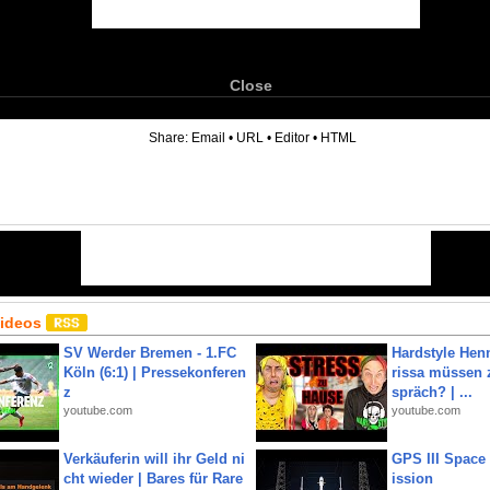
Close
6
Share:
Email
•
URL
•
Editor
•
HTML
Videos
SV Werder Bremen - 1.FC
Hardstyle Hen
Köln (6:1) | Pressekonferen
rissa müssen 
z
spräch? | ...
youtube.com
youtube.com
Verkäuferin will ihr Geld ni
GPS III Space
cht wieder | Bares für Rare
ission