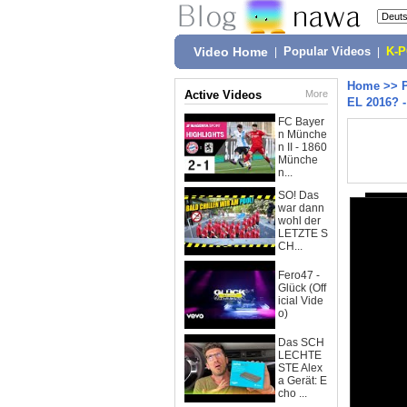
Video Home
|
Popular Videos
|
K-
Home
>>
Active Videos
More
EL 2016? 
FC Bayer
n Münche
n II - 1860
Münche
n...
SO! Das
war dann
wohl der
LETZTE S
CH...
Fero47 -
Glück (Off
icial Vide
o)
Das SCH
LECHTE
STE Alex
a Gerät: E
cho ...