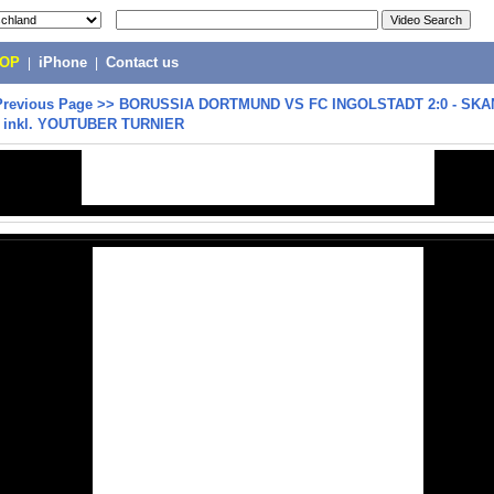
POP
|
iPhone
|
Contact us
Previous Page
>>
BORUSSIA DORTMUND VS FC INGOLSTADT 2:0 - SKA
- inkl. YOUTUBER TURNIER