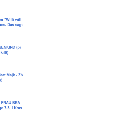
m "Willi will
es. Das sagt
ENKIND (pr
killt)
eat Majk - Zh
e)
ch FRAU BRA
ge 7.3. I Kras