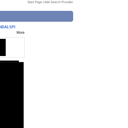
Start Page
|
Add Search Provider
NDALSPI
More