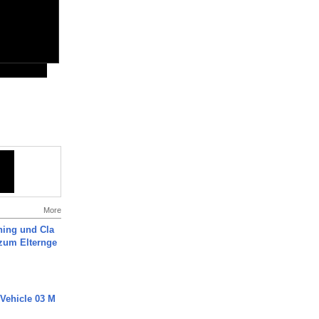
More
ning und Cla
zum Elternge
 Vehicle 03 M