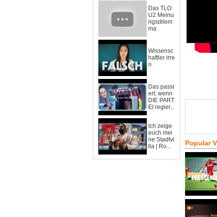
Das TLO
U2 Meinu
ngsdilem
ma
Wissensc
haftler irre
n
Das passi
ert, wenn
DIE PART
EI regier...
Ich zeige
euch mei
ne Stadtvi
Popular 
lla | Ro...