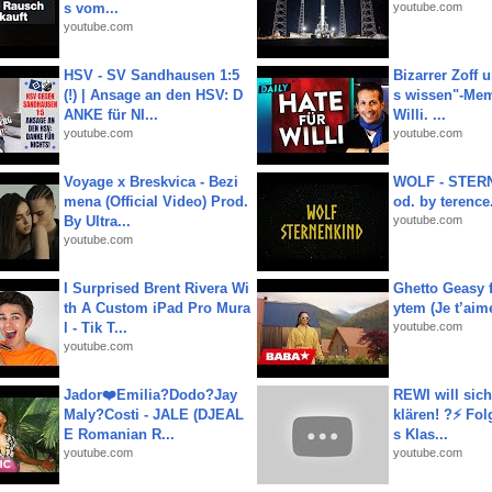
s vom...
youtube.com
youtube.com
HSV - SV Sandhausen 1:5
Bizarrer Zoff u
(!) | Ansage an den HSV: D
s wissen"-Mem
ANKE für NI...
Willi. ...
youtube.com
youtube.com
Voyage x Breskvica - Bezi
WOLF - STERN
mena (Official Video) Prod.
od. by terence.
By Ultra...
youtube.com
youtube.com
I Surprised Brent Rivera Wi
Ghetto Geasy f
th A Custom iPad Pro Mura
ytem (Je t’aim
l - Tik T...
youtube.com
youtube.com
Jador❤️Emilia?Dodo?Jay
REWI will si
Maly?Costi - JALE (DJEAL
klären! ?⚡️ Fol
E Romanian R...
s Klas...
youtube.com
youtube.com