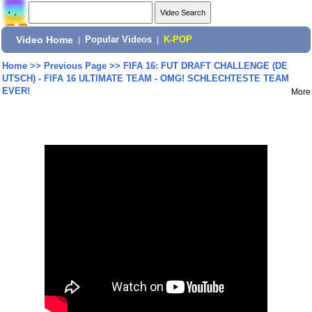
Video Home
|
Popular Videos
|
K-POP
Home
>>
Previous Page
>>
FIFA 16: FUT DRAFT CHALLENGE (DE
UTSCH) - FIFA 16 ULTIMATE TEAM - OMG! SCHLECHTESTE TEAM
EVER!
More