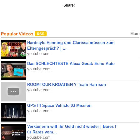
Share:
Popular Videos
More
Hardstyle Henning und Clarissa müssen zum
Elterngespräch? | ...
youtube.com
Das SCHLECHTESTE Alexa Gerät: Echo Auto
youtube.com
ROOMTOUR KROATIEN ? Team Harrison
youtube.com
GPS III Space Vehicle 03 Mission
youtube.com
Verkäuferin will ihr Geld nicht wieder | Bares f
ür Rares vom...
youtube.com