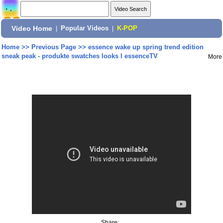
Video Home
|
Popular Videos
|
K-POP
Home
>>
Previous Page
>>
essence wake up spring trend edition
sneak peak - produkte swatches looks l essenceTV
More
Share: