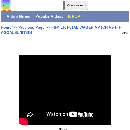
Video Home
|
Popular Videos
|
K-POP
Home
>>
Previous Page
>>
FIFA 16: F8TAL WAGER MATCH VS FIF
AGOALSUNITED!
More
Share: