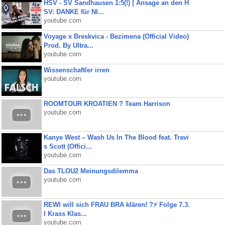
HSV - SV Sandhausen 1:5(!) | Ansage an den H
SV: DANKE für NI...
youtube.com
Voyage x Breskvica - Bezimena (Official Video)
Prod. By Ultra...
youtube.com
Wissenschaftler irren
youtube.com
ROOMTOUR KROATIEN ? Team Harrison
youtube.com
Kanye West – Wash Us In The Blood feat. Travi
s Scott (Offici...
youtube.com
Das TLOU2 Meinungsdilemma
youtube.com
REWI will sich FRAU BRA klären! ?⚡️ Folge 7.3.
I Krass Klas...
youtube.com