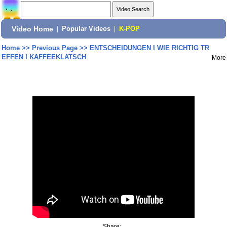
Video Home
|
Popular Videos
|
K-POP
Home
>>
Previous Page
>>
ENTSCHEIDUNGEN I WIE RICHTIG TR
EFFEN I KAFFEEKLATSCH
More
Share: