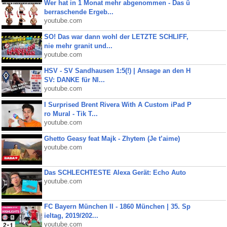
Wer hat in 1 Monat mehr abgenommen - Das ü
berraschende Ergeb...
youtube.com
SO! Das war dann wohl der LETZTE SCHLIFF,
nie mehr granit und...
youtube.com
HSV - SV Sandhausen 1:5(!) | Ansage an den H
SV: DANKE für NI...
youtube.com
I Surprised Brent Rivera With A Custom iPad P
ro Mural - Tik T...
youtube.com
Ghetto Geasy feat Majk - Zhytem (Je t’aime)
youtube.com
Das SCHLECHTESTE Alexa Gerät: Echo Auto
youtube.com
FC Bayern München II - 1860 München | 35. Sp
ieltag, 2019/202...
youtube.com