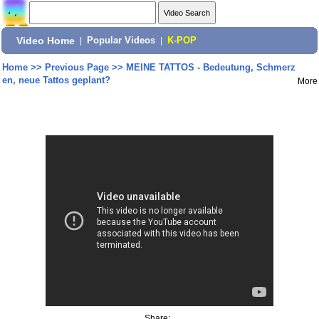
Video Home
|
Popular Videos
|
K-POP
Home
>>
Previous Page
>>
MEINE TATTOS - Bedeutung, Schmerz
en, neue Tattos geplant?
More
Share: