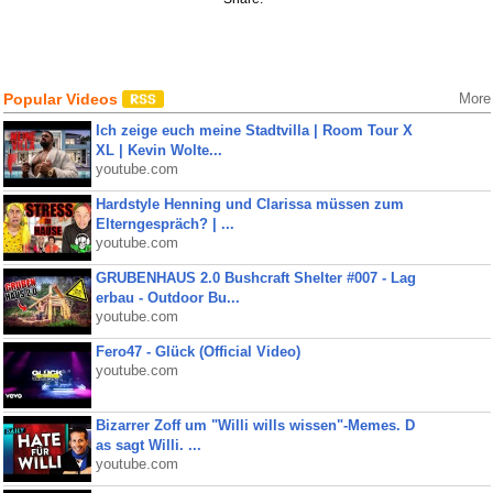
Popular Videos
More
Ich zeige euch meine Stadtvilla | Room Tour X
XL | Kevin Wolte...
youtube.com
Hardstyle Henning und Clarissa müssen zum
Elterngespräch? | ...
youtube.com
GRUBENHAUS 2.0 Bushcraft Shelter #007 - Lag
erbau - Outdoor Bu...
youtube.com
Fero47 - Glück (Official Video)
youtube.com
Bizarrer Zoff um "Willi wills wissen"-Memes. D
as sagt Willi. ...
youtube.com