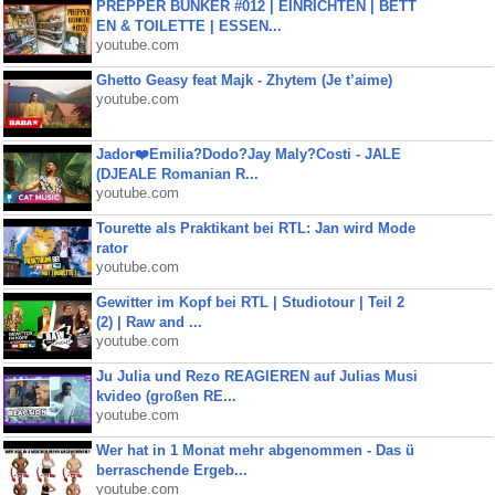
PREPPER BUNKER #012 | EINRICHTEN | BETT
EN & TOILETTE | ESSEN...
youtube.com
Ghetto Geasy feat Majk - Zhytem (Je t’aime)
youtube.com
Jador❤️Emilia?Dodo?Jay Maly?Costi - JALE
(DJEALE Romanian R...
youtube.com
Tourette als Praktikant bei RTL: Jan wird Mode
rator
youtube.com
Gewitter im Kopf bei RTL | Studiotour | Teil 2
(2) | Raw and ...
youtube.com
Ju Julia und Rezo REAGIEREN auf Julias Musi
kvideo (großen RE...
youtube.com
Wer hat in 1 Monat mehr abgenommen - Das ü
berraschende Ergeb...
youtube.com