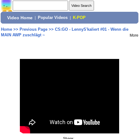
Video Home
|
Popular Videos
|
K-POP
Home
>>
Previous Page
>>
CS:GO - LennyS'kaliert #01 - Wenn die
MAIN AWP zuschlägt ~
More
Share: