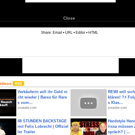
Close
6
Share:
Email
•
URL
•
Editor
•
HTML
Videos
Verkäuferin will ihr Geld ni
REWI will si
cht wieder | Bares für Rare
klären! ?⚡️ Fol
s vom...
s Klas...
youtube.com
youtube.com
48 STUNDEN BACKSTAGE
Hardstyle Hen
mit Felix Lobrecht | Offiziel
rissa müssen 
ler Trailer
spräch? | ...