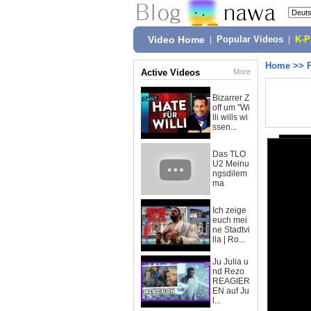
Video Home
|
Popular Videos
|
K-
Home
>>
Active Videos
More
Bizarrer Z
off um "Wi
lli wills wi
ssen...
Das TLO
U2 Meinu
ngsdilem
ma
Ich zeige
euch mei
ne Stadtvi
lla | Ro...
Ju Julia u
nd Rezo
REAGIER
EN auf Ju
l...