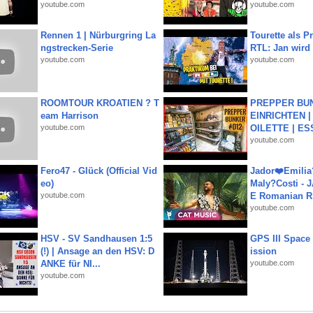
youtube.com
youtube.com
Rennen 1 | Nürburgring La
Tourette als Pr
ngstrecken-Serie
RTL: Jan wird
youtube.com
youtube.com
ROOMTOUR KROATIEN ? T
PREPPER BUN
eam Harrison
EINRICHTEN |
youtube.com
OILETTE | ES
youtube.com
Fero47 - Glück (Official Vid
Jador❤️Emili
eo)
Maly?Costi - 
youtube.com
E Romanian R.
youtube.com
HSV - SV Sandhausen 1:5
GPS III Space
(!) | Ansage an den HSV: D
ission
ANKE für NI...
youtube.com
youtube.com