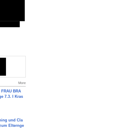
More
ch FRAU BRA
ge 7.3. I Kras
ning und Cla
zum Elternge