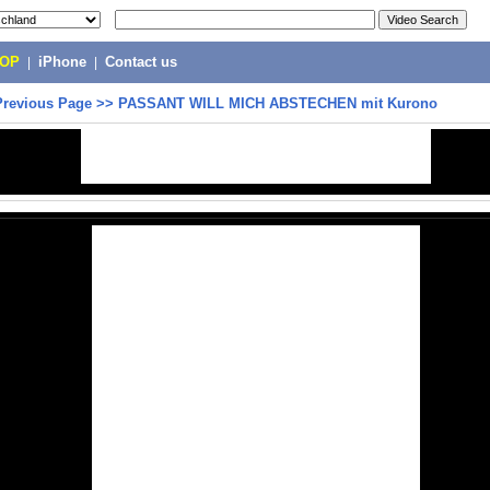
POP
|
iPhone
|
Contact us
Previous Page
>>
PASSANT WILL MICH ABSTECHEN mit Kurono