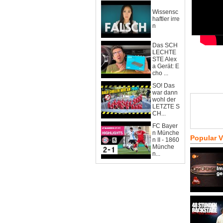
Wissensc
haftler irre
n
Das SCH
LECHTE
STE Alex
a Gerät: E
cho ...
SO! Das
war dann
wohl der
LETZTE S
CH...
FC Bayer
n Münche
Popular 
n II - 1860
Münche
n...