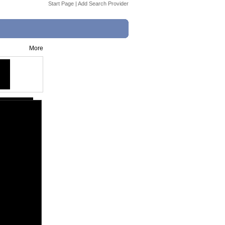
Start Page
|
Add Search Provider
More