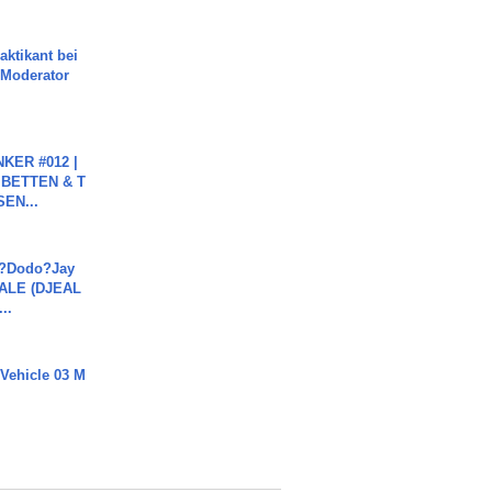
aktikant bei
 Moderator
KER #012 |
 BETTEN & T
SEN...
a?Dodo?Jay
JALE (DJEAL
..
 Vehicle 03 M