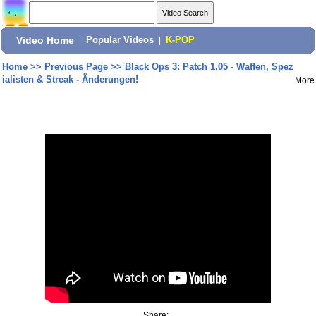
Video Home
|
Popular Videos
|
K-POP
Home
>>
Previous Page
>>
Black Ops 3: Patch 1.05 - Waffen, Spez
ialisten & Streak - Änderungen!
More
Share: