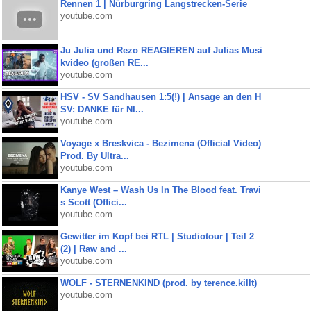
Rennen 1 | Nürburgring Langstrecken-Serie
youtube.com
Ju Julia und Rezo REAGIEREN auf Julias Musi
kvideo (großen RE...
youtube.com
HSV - SV Sandhausen 1:5(!) | Ansage an den H
SV: DANKE für NI...
youtube.com
Voyage x Breskvica - Bezimena (Official Video)
Prod. By Ultra...
youtube.com
Kanye West – Wash Us In The Blood feat. Travi
s Scott (Offici...
youtube.com
Gewitter im Kopf bei RTL | Studiotour | Teil 2
(2) | Raw and ...
youtube.com
WOLF - STERNENKIND (prod. by terence.killt)
youtube.com