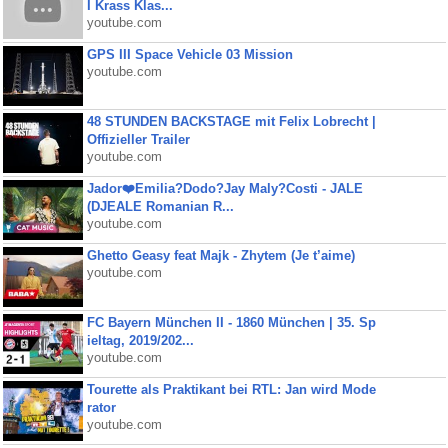
I Krass Klas...
youtube.com
GPS III Space Vehicle 03 Mission
youtube.com
48 STUNDEN BACKSTAGE mit Felix Lobrecht |
Offizieller Trailer
youtube.com
Jador❤️Emilia?Dodo?Jay Maly?Costi - JALE
(DJEALE Romanian R...
youtube.com
Ghetto Geasy feat Majk - Zhytem (Je t’aime)
youtube.com
FC Bayern München II - 1860 München | 35. Sp
ieltag, 2019/202...
youtube.com
Tourette als Praktikant bei RTL: Jan wird Mode
rator
youtube.com