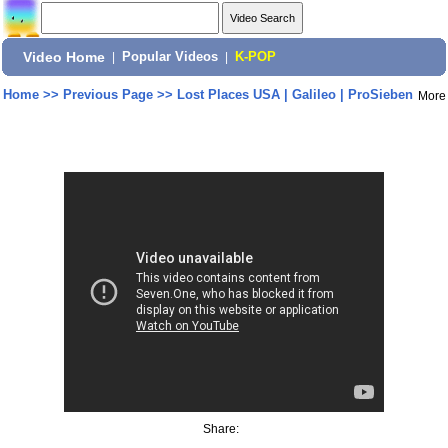
Video Home
|
Popular Videos
|
K-POP
Home
>>
Previous Page
>>
Lost Places USA | Galileo | ProSieben
More
Share: