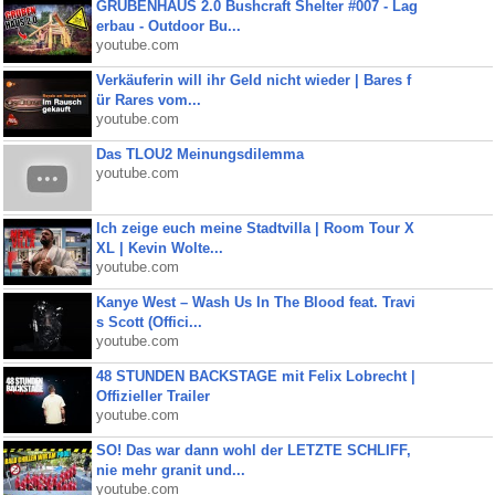
GRUBENHAUS 2.0 Bushcraft Shelter #007 - Lag
erbau - Outdoor Bu...
youtube.com
Verkäuferin will ihr Geld nicht wieder | Bares f
ür Rares vom...
youtube.com
Das TLOU2 Meinungsdilemma
youtube.com
Ich zeige euch meine Stadtvilla | Room Tour X
XL | Kevin Wolte...
youtube.com
Kanye West – Wash Us In The Blood feat. Travi
s Scott (Offici...
youtube.com
48 STUNDEN BACKSTAGE mit Felix Lobrecht |
Offizieller Trailer
youtube.com
SO! Das war dann wohl der LETZTE SCHLIFF,
nie mehr granit und...
youtube.com