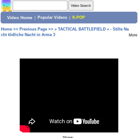
Video Home
|
Popular Videos
|
K-POP
Home
>>
Previous Page
>>
» TACTICAL BATTLEFIELD « - Stille Na
cht tödliche Nacht in Arma 3
More
Share: